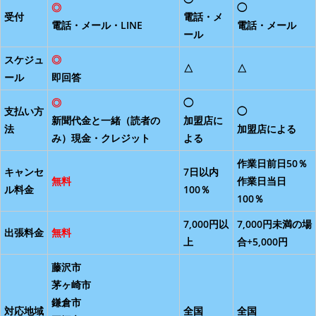
◎
◯
受付
電話・メ
電話・メール・LINE
電話・メール
ール
スケジュ
◎
△
△
ール
即回答
◎
◯
支払い方
◯
新聞代金と一緒（読者の
加盟店に
法
加盟店による
み）現金・クレジット
よる
作業日前日50％
キャンセ
7日以内
無料
作業日当日
ル料金
100％
100％
7,000円以
7,000円未満の場
出張料金
無料
上
合+5,000円
藤沢市
茅ヶ崎市
鎌倉市
対応地域
全国
全国