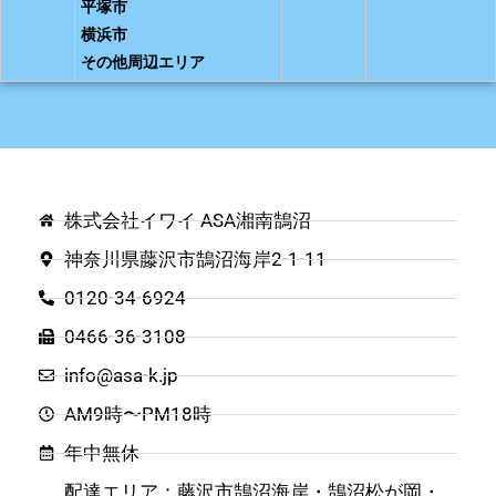
平塚市
横浜市
その他周辺エリア
株式会社イワイ ASA湘南鵠沼
神奈川県藤沢市鵠沼海岸2-1-11
0120-34-6924
0466-36-3108
info@asa-k.jp
AM9時〜PM18時
年中無休
配達エリア：藤沢市鵠沼海岸・鵠沼松が岡・