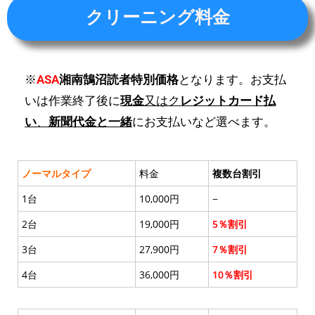
クリーニング料金
※
ASA
湘南鵠沼読者特別価格
となります。お支払
いは作業終了後に
現金
又はク
レジットカード払
い
、
新聞代金と一緒
にお支払いなど選べます。
ノーマルタイプ
料金
複数台割引
1台
10,000円
−
2台
19,000円
5％割引
3台
27,900円
7％割引
4台
36,000円
10％割引