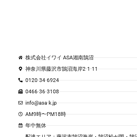
株式会社イワイ ASA湘南鵠沼
神奈川県藤沢市鵠沼海岸2-1-11
0120-34-6924
0466-36-3108
info@asa-k.jp
AM9時〜PM18時
年中無休
配達エリア：藤沢市鵠沼海岸・鵠沼松が岡・鵠